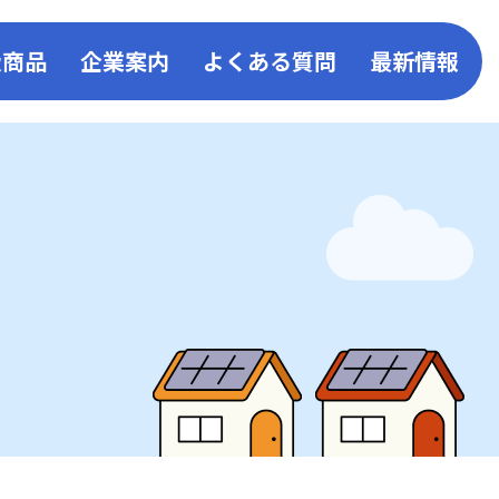
扱商品
企業案内
よくある質問
最新情報
事業
取扱い商品一覧
会社概要
お知ら
ン
キッチン
事業所一覧
コーア
ス発電
リビング
企業活動・取組み
コーア
給湯器・ふろがま
環境・SDGsへの取組み
リフォ
バスルーム
一般事業主行動計画