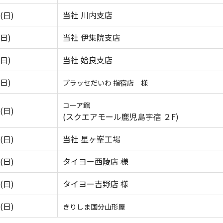
(日)
当社 川内支店
(日)
当社 伊集院支店
(日)
当社 姶良支店
(日)
プラッセだいわ 指宿店 様
コーア館
(日)
(スクエアモール鹿児島宇宿 ２F)
(日)
当社 星ヶ峯工場
(日)
タイヨー西陵店 様
(日)
タイヨー吉野店 様
(日)
きりしま国分山形屋