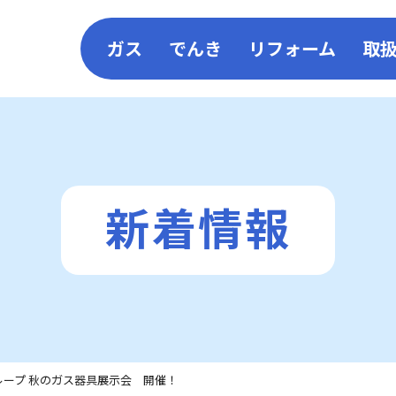
ガス
でんき
リフォーム
取
LPガス
コーアガスでんき
リフォーム
コーア都市ガス
電気料金シミュレーショ
施工一覧
新着情報
コーア館
太陽光×ガ
コーアガスポイント
SDS（安全データシート）
ループ 秋のガス器具展示会 開催！