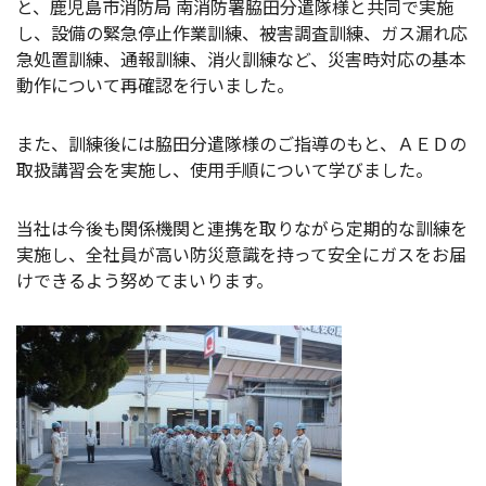
と、鹿児島市消防局 南消防署脇田分遣隊様と共同で実施
し、設備の緊急停止作業訓練、被害調査訓練、ガス漏れ応
急処置訓練、通報訓練、消火訓練など、災害時対応の基本
動作について再確認を行いました。
また、訓練後には脇田分遣隊様のご指導のもと、ＡＥＤの
取扱講習会を実施し、使用手順について学びました。
当社は今後も関係機関と連携を取りながら定期的な訓練を
実施し、全社員が高い防災意識を持って安全にガスをお届
けできるよう努めてまいります。