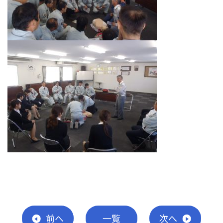
前
へ
一覧
次
へ