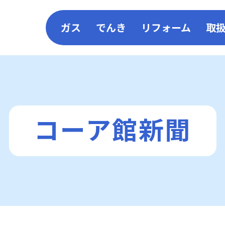
ガス
でんき
リフォーム
取
LPガス
コーアガスでんき
リフォーム
コーア都市ガス
電気料金シミュレーショ
施工一覧
コーア館新聞
コーア館
太陽光×ガ
コーアガスポイント
SDS（安全データシート）