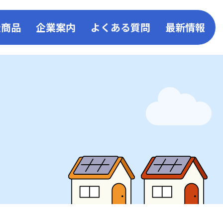
扱商品
企業案内
よくある質問
最新情報
事業
取扱い商品一覧
会社概要
お知ら
ン
キッチン
事業所一覧
コーア
ス発電
リビング
企業活動・取組み
コーア
給湯器・ふろがま
環境・SDGsへの取組み
リフォ
バスルーム
一般事業主行動計画