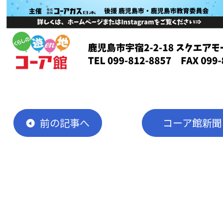
前
の記事
へ
コーア館新