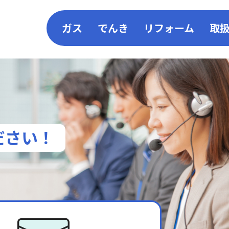
ガス
でんき
リフォーム
取
LPガス
コーアガスでんき
リフォーム
コーア都市ガス
電気料金シミュレーショ
施工一覧
コーア館
太陽光×ガ
ださい！
コーアガスポイント
SDS（安全データシート）