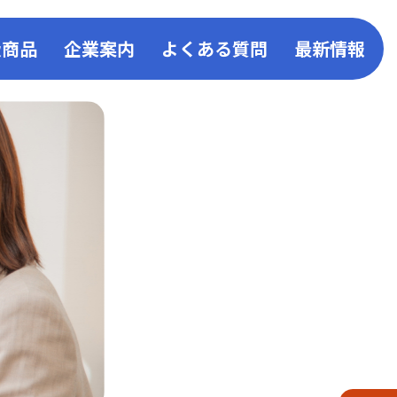
扱商品
企業案内
よくある質問
最新情報
事業
取扱い商品一覧
会社概要
お知ら
ン
キッチン
事業所一覧
コーア
ス発電
リビング
企業活動・取組み
コーア
給湯器・ふろがま
環境・SDGsへの取組み
リフォ
バスルーム
一般事業主行動計画
衣類乾燥機
動画・CM
液化石油ガス販売事業者証