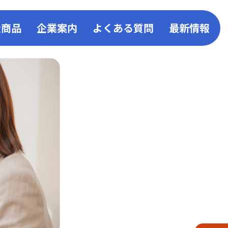
扱商品
企業案内
よくある質問
最新情報
事業
取扱い商品一覧
会社概要
お知ら
ン
キッチン
事業所一覧
コーア
ス発電
リビング
企業活動・取組み
コーア
給湯器・ふろがま
環境・SDGsへの取組み
リフォ
バスルーム
一般事業主行動計画
衣類乾燥機
動画・CM
液化石油ガス販売事業者証