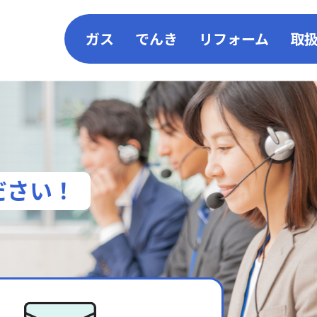
ガス
でんき
リフォーム
取
LPガス
コーアガスでんき
リフォーム
コーア都市ガス
電気料金シミュレーショ
施工一覧
コーア館
太陽光×ガ
ださい！
コーアガスポイント
SDS（安全データシート）