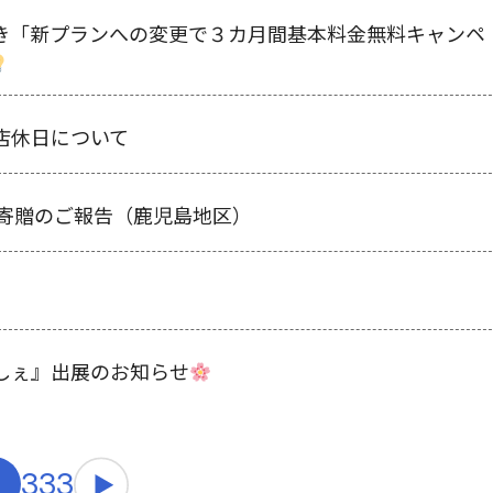
き「新プランへの変更で３カ月間基本料金無料キャンペ
店休日について
具寄贈のご報告（鹿児島地区）
しぇ』出展のお知らせ
2
3
33