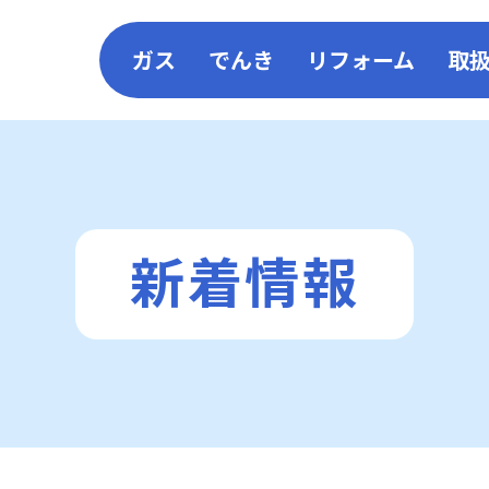
ガス
でんき
リフォーム
取
LPガス
コーアガスでんき
リフォーム
コーア都市ガス
電気料金シミュレーショ
施工一覧
新着情報
コーア館
太陽光×ガ
コーアガスポイント
SDS（安全データシート）