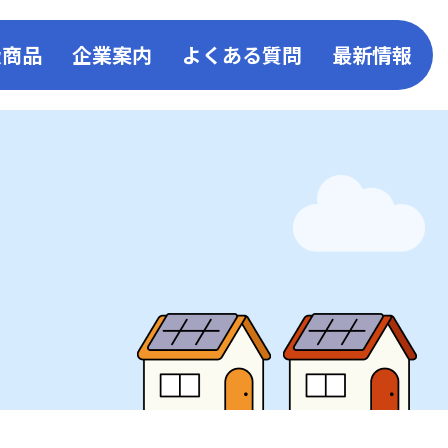
扱商品
企業案内
よくある質問
最新情報
事業
取扱い商品一覧
会社概要
お知ら
ン
キッチン
事業所一覧
コーア
ス発電
リビング
企業活動・取組み
コーア
給湯器・ふろがま
環境・SDGsへの取組み
リフォ
バスルーム
一般事業主行動計画